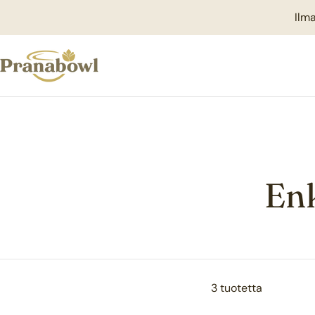
Siirry
Ilma
sisältöön
K
Enk
o
k
3 tuotetta