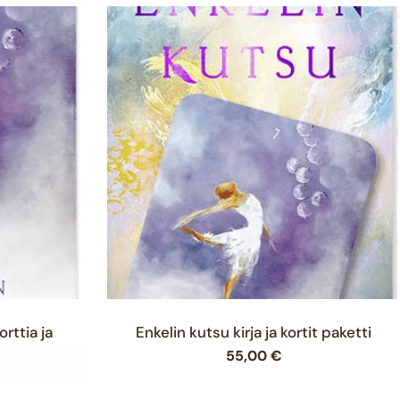
sinulle
sestasi 10% alennuksen,
immäisenä tarjouksista
ista
rttia ja
Enkelin kutsu kirja ja kortit paketti
Normaalihinta
55,00 €
a
Y