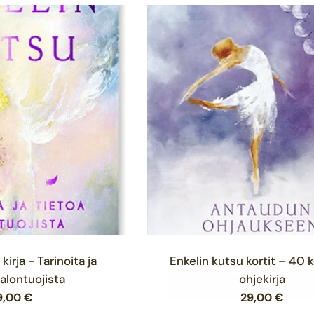
10% ale 
Saat ensimmäisestä tilauk
sekä pääset kuulemaan ens
ja uutis
Sähköposti
kirja - Tarinoita ja
Enkelin kutsu kortit – 40 ko
valontuojista
ohjekirja
ormaalihinta
9,00 €
Normaalihint
29,00 €
LIIT